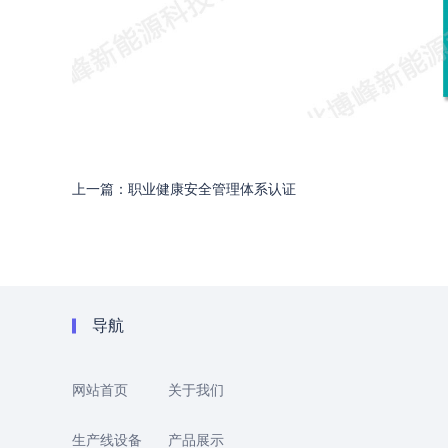
上一篇：职业健康安全管理体系认证
导航
网站首页
关于我们
生产线设备
产品展示