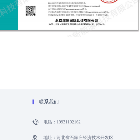
联系我们
电话：19931192162
地址：河北省石家庄经济技术开发区