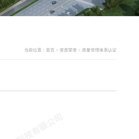
当前位置：
首页
>
资质荣誉
> 质量管理体系认证