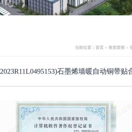
当前位置：
首页
>
资质荣誉
> 
023R11L0495153)石墨烯墙暖自动铜带贴